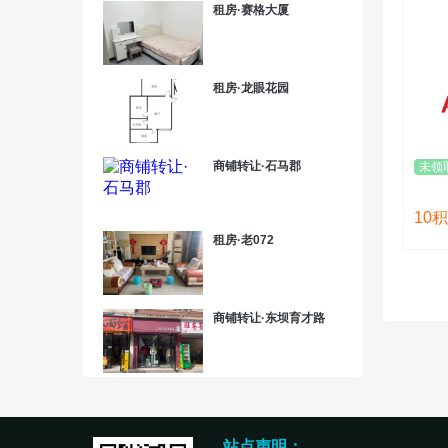
租房·赛格大厦
租房·龙眼花园
商铺转让·石马郡
未领
10
积
租房·老072
商铺转让·东坝育才路
站点声明：