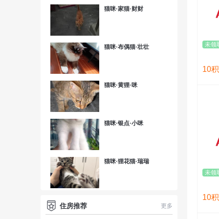
猫咪·家猫·财财
未领
猫咪·布偶猫·壮壮
10
积
猫咪·黄狸·咪
猫咪·银点·小咪
猫咪·狸花猫·瑞瑞
未领
10
积
住房推荐
更多