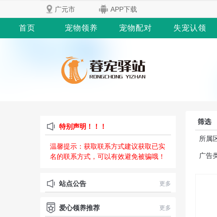
广元市
APP下载
首页
宠物领养
宠物配对
失宠认领
筛选
特别声明！！！
所属
温馨提示：获取联系方式建议获取已实
广告
名的联系方式，可以有效避免被骗哦！
站点公告
更多
爱心领养推荐
更多