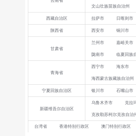
云南省
文山壮族苗族自治州
西藏自治区
拉萨市
日喀则市
陕西省
西安市
铜川市
兰州市
嘉峪关市
甘肃省
陇南市
临夏回族
西宁市
海东市
青海省
海西蒙古族藏族自治州
宁夏回族自治区
银川市
石嘴山市
乌鲁木齐市
克拉
新疆维吾尔自治区
克孜勒苏柯尔克孜自治
台湾省
香港特别行政区
澳门特别行政区