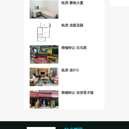
租房·赛格大厦
租房·龙眼花园
商铺转让·石马郡
租房·老072
商铺转让·东坝育才路