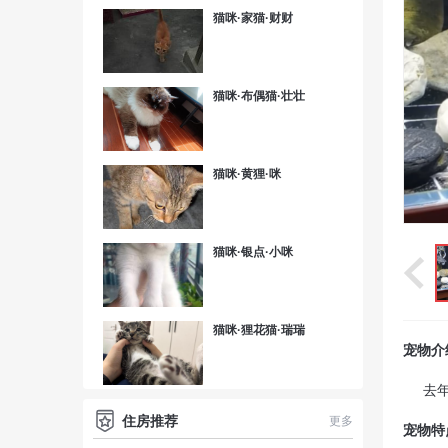
猫咪·家猫·财财
猫咪·布偶猫·壮壮
猫咪·黄狸·咪
猫咪·银点·小咪
猫咪·狸花猫·瑞瑞
宠物介
去
住房推荐
更多
宠物特