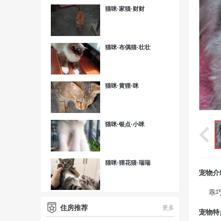
猫咪·家猫·财财
猫咪·布偶猫·壮壮
猫咪·黄狸·咪
猫咪·银点·小咪
猫咪·狸花猫·瑞瑞
宠物介
乖
住房推荐
更多
宠物特