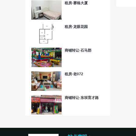
租房·赛格大厦
租房·龙眼花园
商铺转让·石马郡
租房·老072
商铺转让·东坝育才路