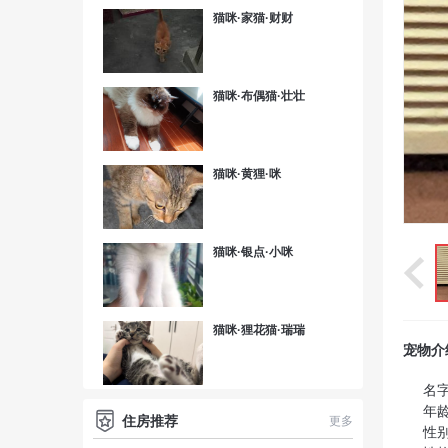
猫咪·家猫·财财
猫咪·布偶猫·壮壮
猫咪·黄狸·咪
猫咪·银点·小咪
猫咪·狸花猫·瑞瑞
宠物介
名字
年龄
住房推荐
更多
性别