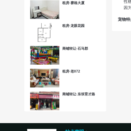
性
租房·赛格大厦
因
宠物特
租房·龙眼花园
商铺转让·石马郡
租房·老072
商铺转让·东坝育才路