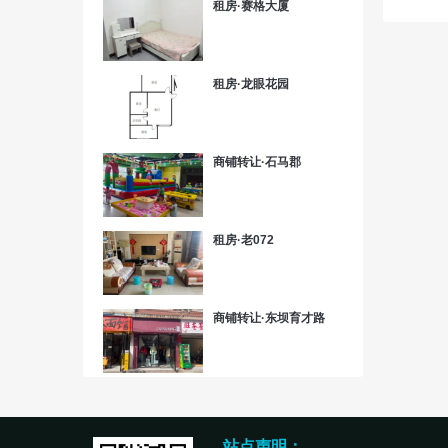
租房·赛格大厦
租房·龙眼花园
商铺转让·石马郡
租房·老072
商铺转让·东坝育才路
站点声明：