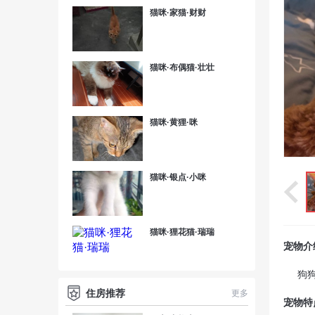
猫咪·家猫·财财
猫咪·布偶猫·壮壮
猫咪·黄狸·咪
猫咪·银点·小咪
猫咪·狸花猫·瑞瑞
宠物介
狗
住房推荐
更多
宠物特