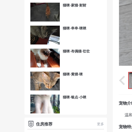
猫咪·家猫·财财
猫咪·串串·咪咪
猫咪·布偶猫·壮壮
猫咪·黄狸·咪
猫咪·银点·小咪
宠物介
温
住房推荐
更多
宠物特