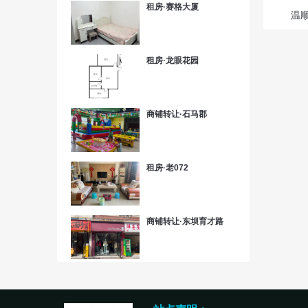
租房·赛格大厦
温
租房·龙眼花园
商铺转让·石马郡
租房·老072
商铺转让·东坝育才路