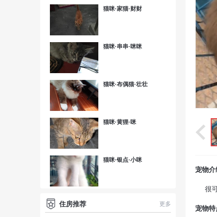
猫咪·家猫·财财
猫咪·串串·咪咪
猫咪·布偶猫·壮壮
猫咪·黄狸·咪
猫咪·银点·小咪
宠物介
很
住房推荐
更多
宠物特