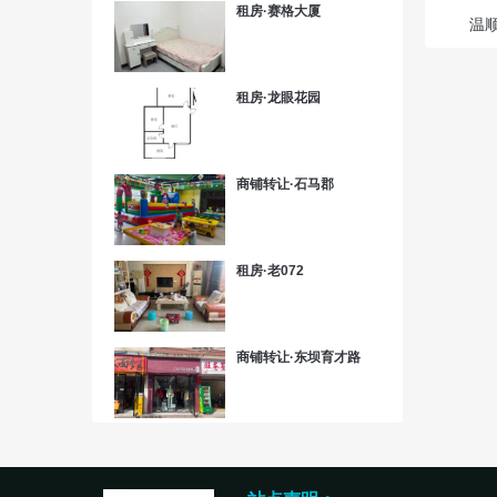
租房·赛格大厦
温
租房·龙眼花园
商铺转让·石马郡
租房·老072
商铺转让·东坝育才路