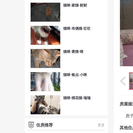
猫咪·家猫·财财
猫咪·布偶猫·壮壮
猫咪·黄狸·咪
猫咪·银点·小咪
猫咪·狸花猫·瑞瑞
房屋描
房
住房推荐
更多
其他住