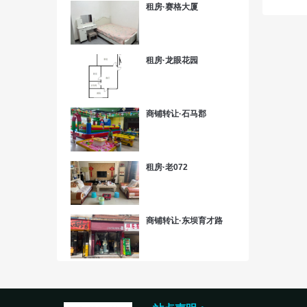
租房·赛格大厦
租房·龙眼花园
商铺转让·石马郡
租房·老072
商铺转让·东坝育才路