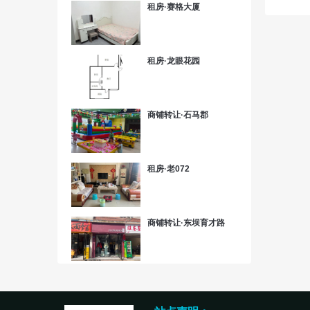
租房·赛格大厦
租房·龙眼花园
商铺转让·石马郡
租房·老072
商铺转让·东坝育才路