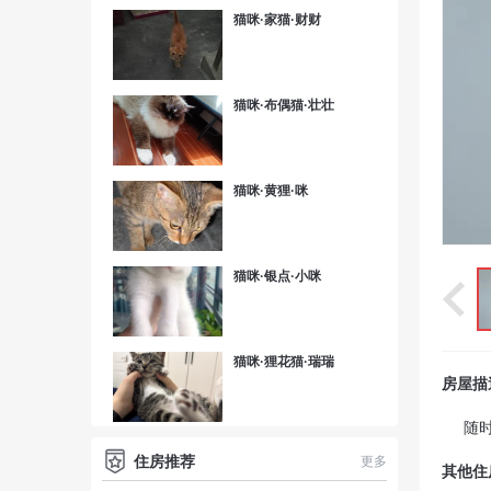
猫咪·家猫·财财
猫咪·布偶猫·壮壮
猫咪·黄狸·咪
猫咪·银点·小咪
猫咪·狸花猫·瑞瑞
房屋描
随
住房推荐
更多
其他住