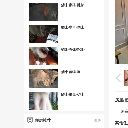
猫咪·家猫·财财
猫咪·串串·咪咪
猫咪·布偶猫·壮壮
猫咪·黄狸·咪
猫咪·银点·小咪
房屋描
两
住房推荐
更多
其他住