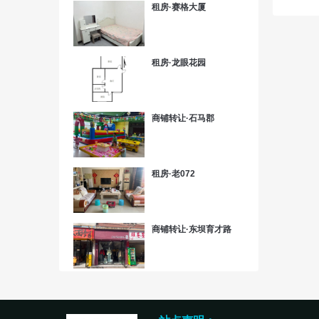
租房·赛格大厦
租房·龙眼花园
商铺转让·石马郡
租房·老072
商铺转让·东坝育才路