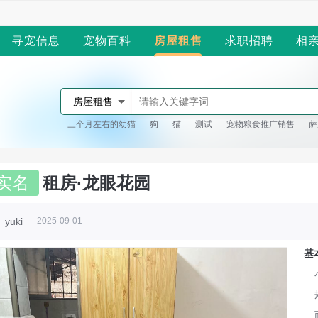
寻宠信息
宠物百科
房屋租售
求职招聘
相
房屋租售
三个月左右的幼猫
狗
猫
测试
宠物粮食推广销售
萨
万源
实名
租房·龙眼花园
yuki
2025-09-01
基