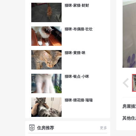
猫咪·家猫·财财
猫咪·布偶猫·壮壮
猫咪·黄狸·咪
猫咪·银点·小咪
猫咪·狸花猫·瑞瑞
房屋描
其他住
住房推荐
更多