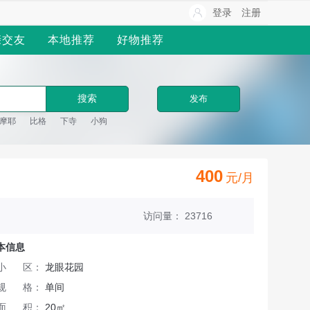
登录
注册
亲交友
本地推荐
好物推荐
发布
摩耶
比格
下寺
小狗
400
元/月
访问量：
23716
本信息
小 区：
龙眼花园
规 格：
单间
面 积：
20㎡