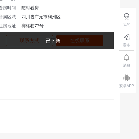
看房时间：
随时看房
所属区域：
四川省广元市利州区
我的
住房地址：
赛格巷77号
联系方式
在线联系
已下架
发布
消息
安卓APP