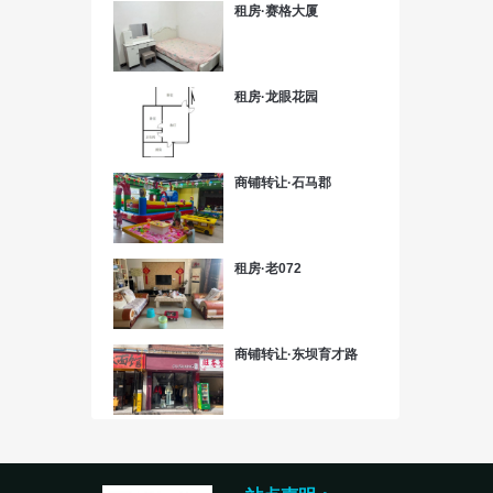
租房·赛格大厦
租房·龙眼花园
商铺转让·石马郡
租房·老072
商铺转让·东坝育才路