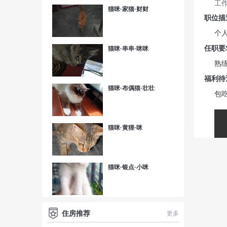
工
猫咪·家猫·财财
职位描
个
任职要
猫咪·串串·咪咪
熟练
福利待
猫咪·布偶猫·壮壮
包吃
猫咪·黄狸·咪
猫咪·银点·小咪
住房推荐
更多