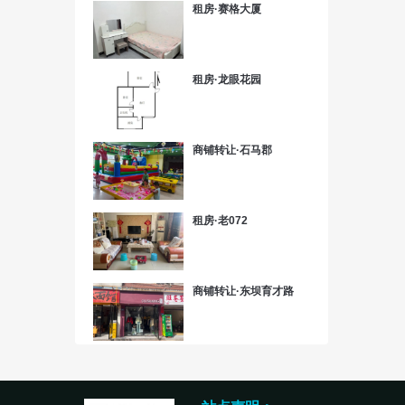
租房·赛格大厦
租房·龙眼花园
商铺转让·石马郡
租房·老072
商铺转让·东坝育才路